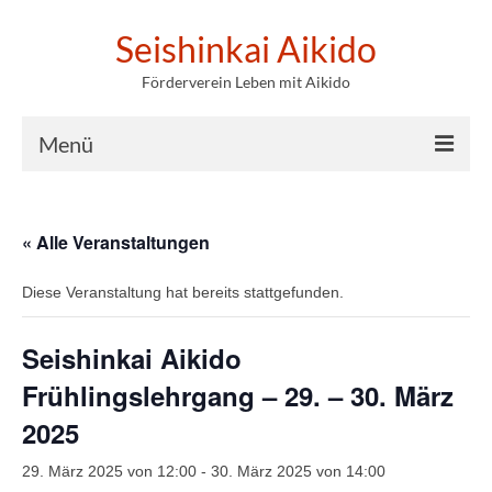
Seishinkai Aikido
Förderverein Leben mit Aikido
Menü
Willkommen
« Alle Veranstaltungen
News / Blog
Diese Veranstaltung hat bereits stattgefunden.
Lehrgänge / Events
Graduierungen
Seishinkai Aikido
Über uns
Frühlingslehrgang – 29. – 30. März
2025
Impressum
29. März 2025 von 12:00
-
30. März 2025 von 14:00
Datenschutz