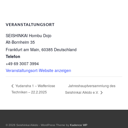
VERANSTALTUNGSORT
SEISHINKAI Hombu Dojo
Alt-Bornheim 35
Frankfurt am Main
,
60385
Deutschland
Telefon
+49 69 3007 3994
Veranstaltungsort-Website anzeigen
Jahreshauptversammlung des
Yudansha 1 – Waffenlose
Techniken – 22.2.2025
Seishinkai Aikido e.V.
© 2026 Seishinkai Aikido - WordPress Theme by
Kadence WP