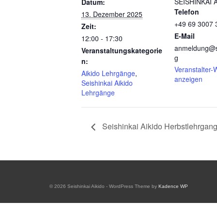
SEISHINKAI A
Datum:
Telefon
13. Dezember 2025
+49 69 3007 
Zeit:
E-Mail
12:00 - 17:30
anmeldung@se
Veranstaltungskategorie
g
n:
Veranstalter-
Aikido Lehrgänge
,
anzeigen
Seishinkai Aikido
Lehrgänge
Seishinkai Aikido Herbstlehrgang
© 2026 Seishinkai Aikido - WordPress Theme by
Kadence WP