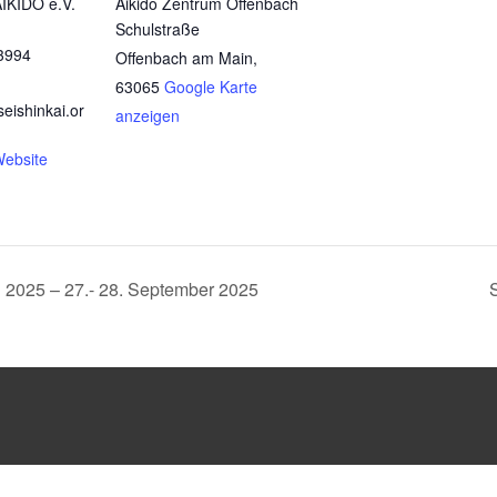
IKIDO e.V.
Aikido Zentrum Offenbach
Schulstraße
3994
Offenbach am Main
,
63065
Google Karte
ishinkai.or
anzeigen
Website
 2025 – 27.- 28. September 2025