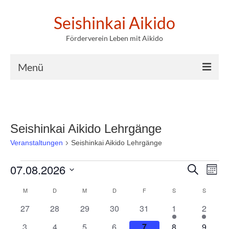
Seishinkai Aikido
Förderverein Leben mit Aikido
Menü
Willkommen
News / Blog
Seishinkai Aikido Lehrgänge
Lehrgänge / Events
Veranstaltungen
Seishinkai Aikido Lehrgänge
Graduierungen
Veranstaltungen
07.08.2026
Veran
Ve
Suche
Monat
Über uns
Datum
Suche
An
Kalender
M
MONTAG
D
DIENSTAG
M
MITTWOCH
D
DONNERSTAG
F
FREITAG
S
SAMSTAG
S
SONNT
wählen.
Impressum
0
0
0
0
0
1
1
27
28
29
30
31
1
und
2
Na
von
Veranstaltungen
Veranstaltungen
Veranstaltungen
Veranstaltungen
Veranstaltungen
Veranstaltung
Veranst
Datenschutz
1
1
1
1
1
1
0
3
4
5
6
7
8
9