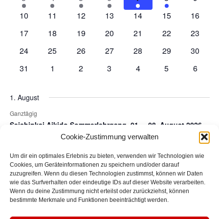
Ansic
Veranstaltungen
Veranstaltung
Veranstaltung
Veranstaltung
Veranstaltung
Veranstaltung
Veranstaltung
Veranst
0
0
0
0
0
0
0
10
11
12
13
14
15
16
Navig
Veranstaltungen
Veranstaltungen
Veranstaltungen
Veranstaltungen
Veranstaltungen
Veranstaltungen
Veranst
0
0
0
0
0
0
0
17
18
19
20
21
22
23
Veranstaltungen
Veranstaltungen
Veranstaltungen
Veranstaltungen
Veranstaltungen
Veranstaltungen
Veranst
0
0
0
0
0
0
0
24
25
26
27
28
29
30
Veranstaltungen
Veranstaltungen
Veranstaltungen
Veranstaltungen
Veranstaltungen
Veranstaltungen
Veranst
0
0
0
0
0
0
0
31
1
2
3
4
5
6
Veranstaltungen
Veranstaltungen
Veranstaltungen
Veranstaltungen
Veranstaltungen
Veranstaltunge
Veranst
1. August
Ganztägig
Seishinkai Aikido Sommerlehrgang, 01. – 08. August 2026
Cookie-Zustimmung verwalten
Juli
Dieser Monat
Sep.
Um dir ein optimales Erlebnis zu bieten, verwenden wir Technologien wie
Cookies, um Geräteinformationen zu speichern und/oder darauf
zuzugreifen. Wenn du diesen Technologien zustimmst, können wir Daten
Kalender abonnieren
wie das Surfverhalten oder eindeutige IDs auf dieser Website verarbeiten.
Wenn du deine Zustimmung nicht erteilst oder zurückziehst, können
bestimmte Merkmale und Funktionen beeinträchtigt werden.