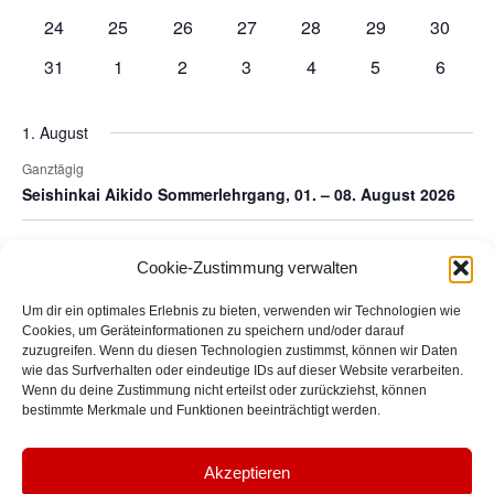
Veranstaltungen
Veranstaltungen
Veranstaltungen
Veranstaltungen
Veranstaltungen
Veranstaltungen
Veranst
0
0
0
0
0
0
0
24
25
26
27
28
29
30
Veranstaltungen
Veranstaltungen
Veranstaltungen
Veranstaltungen
Veranstaltungen
Veranstaltungen
Veranst
0
0
0
0
0
0
0
31
1
2
3
4
5
6
Veranstaltungen
Veranstaltungen
Veranstaltungen
Veranstaltungen
Veranstaltungen
Veranstaltunge
Veranst
1. August
Ganztägig
Seishinkai Aikido Sommerlehrgang, 01. – 08. August 2026
Juli
Dieser Monat
Sep.
Cookie-Zustimmung verwalten
Um dir ein optimales Erlebnis zu bieten, verwenden wir Technologien wie
Kalender abonnieren
Cookies, um Geräteinformationen zu speichern und/oder darauf
zuzugreifen. Wenn du diesen Technologien zustimmst, können wir Daten
wie das Surfverhalten oder eindeutige IDs auf dieser Website verarbeiten.
Wenn du deine Zustimmung nicht erteilst oder zurückziehst, können
bestimmte Merkmale und Funktionen beeinträchtigt werden.
Kalender präsentiert von
The Events Calendar
Akzeptieren